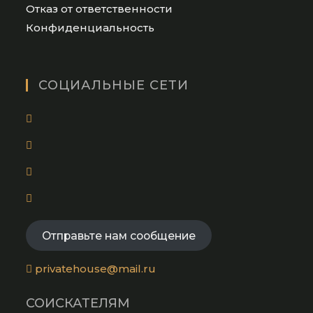
Opens
Отказ от ответственности
in
Opens
Конфиденциальность
a
in
new
a
tab
new
СОЦИАЛЬНЫЕ СЕТИ
tab
Opens
in
Opens
a
in
new
Opens
a
tab
in
new
Opens
a
tab
in
new
a
Отправьте нам сообщение
tab
new
tab
privatehouse@mail.ru
СОИСКАТЕЛЯМ