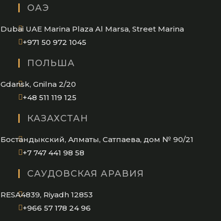
ОАЭ
your
application
Dubai UAE Marina Plaza Al Marsa, Street Marina
Opens
+971 50 972 1045
in
ПОЛЬША
your
application
Gdansk, Gnilna 2/20
Opens
+48 511 119 125
in
КАЗАХСТАН
your
application
Бостандыкский, Алматы, Сатпаева, дом № 90/21
Opens
+7 747 441 98 58
in
САУДОВСКАЯ АРАВИЯ
your
application
RESA4839, Riyadh 12853
Opens
+966 57 178 24 96
in