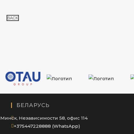
BACK
БЕЛАРУСЬ
Минск, Независимости 58, офис 114
Opens
+375447228888 (WhatsApp)
in