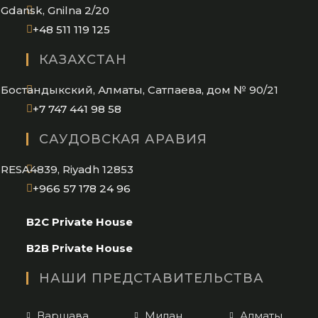
application
Gdansk, Gnilna 2/20
Opens
+48 511 119 125
in
КАЗАХСТАН
your
application
Бостандыкский, Алматы, Сатпаева, дом № 90/21
Opens
+7 747 441 98 58
in
САУДОВСКАЯ АРАВИЯ
your
application
RESA4839, Riyadh 12853
Opens
+966 57 178 24 96
in
B2C Private House
your
application
B2B Private House
НАШИ ПРЕДСТАВИТЕЛЬСТВА
Варшава
Милан
Алматы