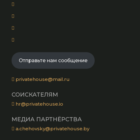
Opens
in
Opens
a
in
new
Opens
a
tab
in
new
Opens
a
tab
in
new
a
tab
Отправьте нам сообщение
new
tab
privatehouse@mail.ru
СОИСКАТЕЛЯМ
hr@privatehouse.io
МЕДИА ПАРТНЁРСТВА
a.chehovsky@privatehouse.by