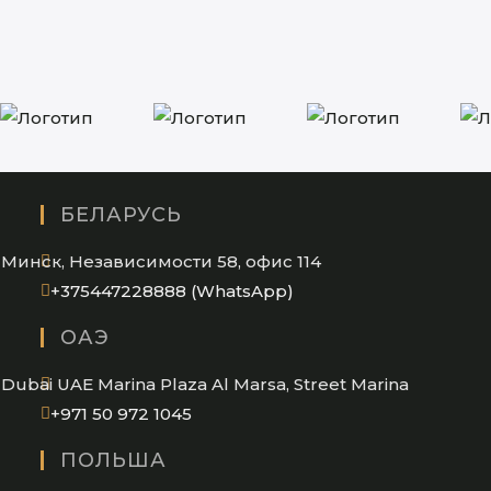
БЕЛАРУСЬ
Минск, Независимости 58, офис 114
Opens
+375447228888 (WhatsApp)
in
ОАЭ
your
application
Dubai UAE Marina Plaza Al Marsa, Street Marina
Opens
+971 50 972 1045
in
ПОЛЬША
your