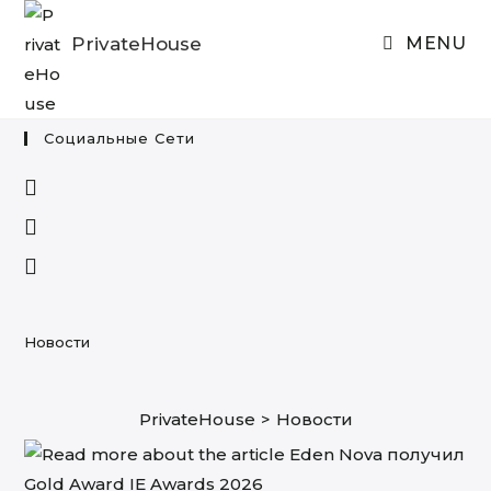
Skip
to
PrivateHouse
MENU
content
Социальные Сети
Opens
in
Opens
a
in
Opens
new
a
in
tab
new
a
tab
new
Новости
tab
PrivateHouse
>
Новости