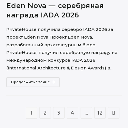
Eden Nova — серебряная
награда IADA 2026
PrivateHouse получила серебро IADA 2026 за
проект Eden Nova Проект Eden Nova,
разработанный архитектурным бюро
PrivateHouse, получил серебряную награду на
международном конкурсе IADA 2026
(International Architecture & Design Awards) в…
Eden
Продолжить Чтение
Nova
—
Серебряная
Награда
IADA
2026
1
2
3
4
…
12
Go to t