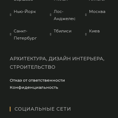
Нью-Йорк
Лос-
Москва
Анджелес
Санкт-
Тбилиси
Киев
Петербург
АРХИТЕКТУРА, ДИЗАЙН ИНТЕРЬЕРА,
СТРОИТЕЛЬСТВО
Opens
Отказ от ответственности
in
Opens
Конфиденциальность
a
in
new
a
tab
new
СОЦИАЛЬНЫЕ СЕТИ
tab