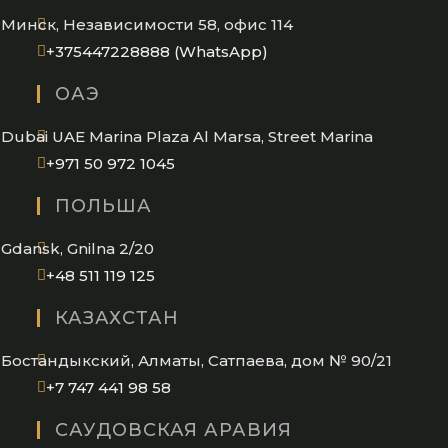
Минск, Независимости 58, офис 114
Opens
+375447228888 (WhatsApp)
in
ОАЭ
your
application
Dubai UAE Marina Plaza Al Marsa, Street Marina
Opens
+971 50 972 1045
in
ПОЛЬША
your
application
Gdansk, Gnilna 2/20
Opens
+48 511 119 125
in
КАЗАХСТАН
your
application
Бостандыкский, Алматы, Сатпаева, дом № 90/21
Opens
+7 747 441 98 58
in
САУДОВСКАЯ АРАВИЯ
your