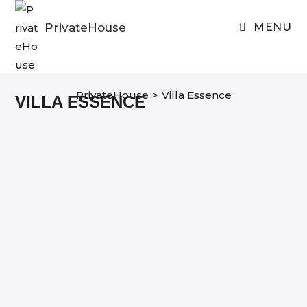
Skip
to
PrivateHouse
MENU
content
PrivateHouse
>
Villa Essence
VILLA ESSENCE