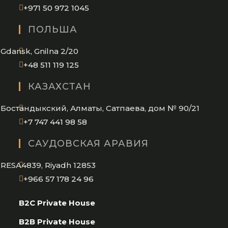
Opens
+971 50 972 1045
in
ПОЛЬША
your
application
Gdansk, Gnilna 2/20
Opens
+48 511 119 125
in
КАЗАХСТАН
your
application
Бостандыкский, Алматы, Сатпаева, дом № 90/21
Opens
+7 747 441 98 58
in
САУДОВСКАЯ АРАВИЯ
your
application
RESA4839, Riyadh 12853
Opens
+966 57 178 24 96
in
B2C Private House
your
application
B2B Private House