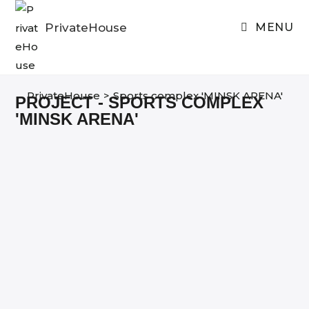
Skip
to
PrivateHouse
MENU
content
PrivateHouse
>
Sports complex 'MINSK ARENA'
PROJECT - SPORTS COMPLEX
'MINSK ARENA'