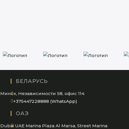
БЕЛАРУСЬ
Минск, Независимости 58, офис 114
Opens
+375447228888 (WhatsApp)
in
ОАЭ
your
application
Dubai UAE Marina Plaza Al Marsa, Street Marina