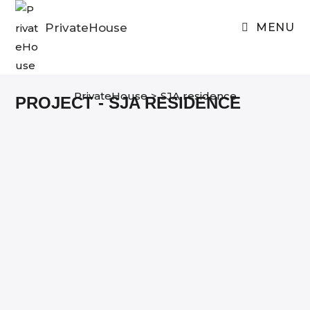
Skip
to
PrivateHouse
MENU
content
PrivateHouse
>
SJA residence
PROJECT - SJA RESIDENCE