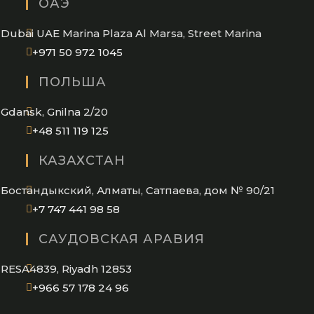
ОАЭ
your
application
Dubai UAE Marina Plaza Al Marsa, Street Marina
Opens
+971 50 972 1045
in
ПОЛЬША
your
application
Gdansk, Gnilna 2/20
Opens
+48 511 119 125
in
КАЗАХСТАН
your
application
Бостандыкский, Алматы, Сатпаева, дом № 90/21
Opens
+7 747 441 98 58
in
САУДОВСКАЯ АРАВИЯ
your
application
RESA4839, Riyadh 12853
Opens
+966 57 178 24 96
in