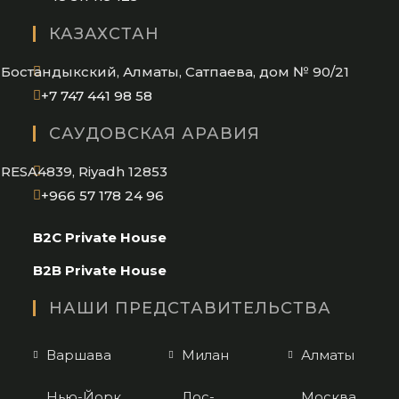
in
КАЗАХСТАН
your
application
Бостандыкский, Алматы, Сатпаева, дом № 90/21
Opens
+7 747 441 98 58
in
САУДОВСКАЯ АРАВИЯ
your
application
RESA4839, Riyadh 12853
Opens
+966 57 178 24 96
in
B2C Private House
your
application
B2B Private House
НАШИ ПРЕДСТАВИТЕЛЬСТВА
Варшава
Милан
Алматы
Нью-Йорк
Лос-
Москва