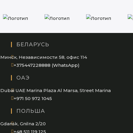
БЕЛАРУСЬ
Минск, Независимости 58, офис 114
Opens
+375447228888 (WhatsApp)
in
ОАЭ
your
application
Dubai UAE Marina Plaza Al Marsa, Street Marina
Opens
+971 50 972 1045
in
ПОЛЬША
your
application
Gdansk, Gnilna 2/20
Opens
+48 511 119 125