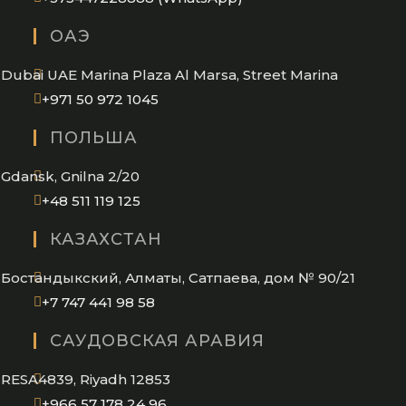
in
ОАЭ
your
application
Dubai UAE Marina Plaza Al Marsa, Street Marina
Opens
+971 50 972 1045
in
ПОЛЬША
your
application
Gdansk, Gnilna 2/20
Opens
+48 511 119 125
in
КАЗАХСТАН
your
application
Бостандыкский, Алматы, Сатпаева, дом № 90/21
Opens
+7 747 441 98 58
in
САУДОВСКАЯ АРАВИЯ
your
application
RESA4839, Riyadh 12853
Opens
+966 57 178 24 96