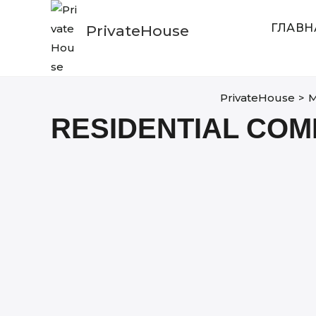
Skip
to
ГЛАВН
PrivateHouse
content
PrivateHouse
>
M
RESIDENTIAL COM