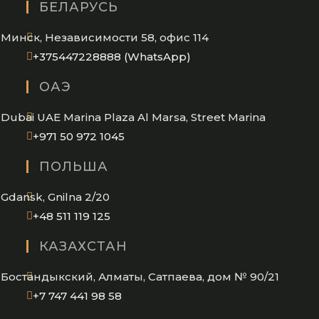
БЕЛАРУСЬ
Минск, Независимости 58, офис 114
Opens
+375447228888 (WhatsApp)
in
ОАЭ
your
application
Dubai UAE Marina Plaza Al Marsa, Street Marina
Opens
+971 50 972 1045
in
ПОЛЬША
your
application
Gdansk, Gnilna 2/20
Opens
+48 511 119 125
in
КАЗАХСТАН
your
application
Бостандыкский, Алматы, Сатпаева, дом № 90/21
Opens
+7 747 441 98 58
in