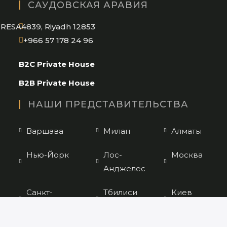
САУДОВСКАЯ АРАВИЯ
your
application
RESA4839, Riyadh 12853
Opens
+966 57 178 24 96
in
B2C Private House
your
application
B2B Private House
НАШИ ПРЕДСТАВИТЕЛЬСТВА
Варшава
Милан
Алматы
Нью-Йорк
Лос-
Москва
Анджелес
Санкт-
Тбилиси
Киев
Петербург