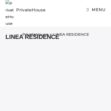
Skip
to
PrivateHouse
MENU
content
PrivateHouse
>
LINEA RESIDENCE
LINEA RESIDENCE