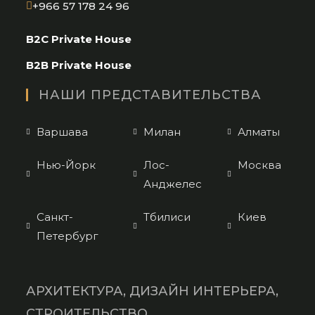
Opens
+966 57 178 24 96
in
B2C Private House
your
application
B2B Private House
НАШИ ПРЕДСТАВИТЕЛЬСТВА
Варшава
Милан
Алматы
Нью-Йорк
Лос-
Москва
Анджелес
Санкт-
Тбилиси
Киев
Петербург
АРХИТЕКТУРА, ДИЗАЙН ИНТЕРЬЕРА,
СТРОИТЕЛЬСТВО