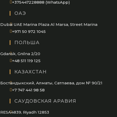
Opens
+375447228888 (WhatsApp)
in
ОАЭ
your
application
Dubai UAE Marina Plaza Al Marsa, Street Marina
Opens
+971 50 972 1045
in
ПОЛЬША
your
application
Gdansk, Gnilna 2/20
Opens
+48 511 119 125
in
КАЗАХСТАН
your
application
Бостандыкский, Алматы, Сатпаева, дом № 90/21
Opens
+7 747 441 98 58
in
САУДОВСКАЯ АРАВИЯ
your
application
RESA4839, Riyadh 12853