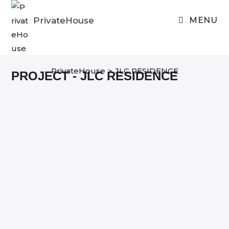
Skip
to
PrivateHouse
MENU
content
PrivateHouse
>
JLC RESIDENCE
PROJECT - JLC RESIDENCE