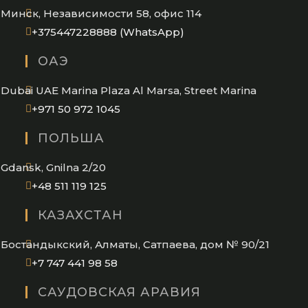
Минск, Независимости 58, офис 114
Opens
+375447228888 (WhatsApp)
in
ОАЭ
your
application
Dubai UAE Marina Plaza Al Marsa, Street Marina
Opens
+971 50 972 1045
in
ПОЛЬША
your
application
Gdansk, Gnilna 2/20
Opens
+48 511 119 125
in
КАЗАХСТАН
your
application
Бостандыкский, Алматы, Сатпаева, дом № 90/21
Opens
+7 747 441 98 58
in
САУДОВСКАЯ АРАВИЯ
your