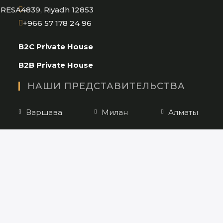
application
RESA4839, Riyadh 12853
Opens
+966 57 178 24 96
in
B2C Private House
your
application
B2B Private House
НАШИ ПРЕДСТАВИТЕЛЬСТВА
Варшава
Милан
Алматы
Нью-Йорк
Лос-
Москва
Анджелес
Санкт-
Тбилиси
Киев
Петербург