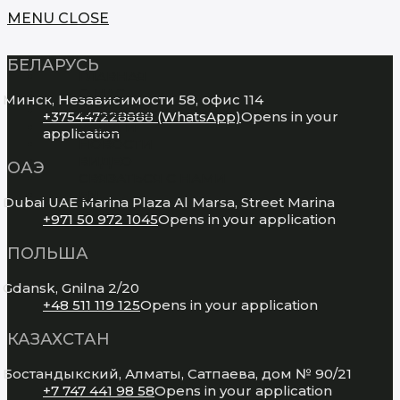
MENU
CLOSE
БЕЛАРУСЬ
ГЛАВНАЯ
О НАС
Минск, Независимости 58, офис 114
ПРОЕКТЫ
+375447228888 (WhatsApp)
Opens in your
УСЛУГИ
application
НОВОСТИ
ВИДЕО
ОАЭ
СВЯЗАТЬСЯ С НАМИ
EN
Dubai UAE Marina Plaza Al Marsa, Street Marina
+971 50 972 1045
Opens in your application
ПОЛЬША
Gdansk, Gnilna 2/20
+48 511 119 125
Opens in your application
КАЗАХСТАН
Бостандыкский, Алматы, Сатпаева, дом № 90/21
+7 747 441 98 58
Opens in your application