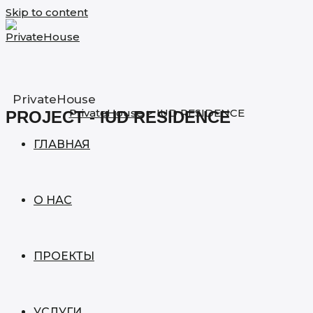
Skip to content
PrivateHouse
PrivateHouse
>
IUD RESIDENCE
PROJECT - IUD RESIDENCE
ГЛАВНАЯ
О НАС
ПРОЕКТЫ
УСЛУГИ