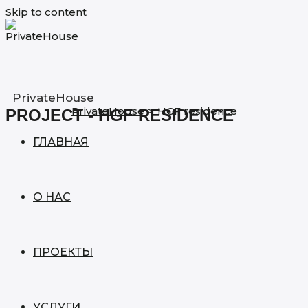
Skip to content
PrivateHouse
PrivateHouse
>
HGF residence
PROJECT - HGF RESIDENCE
ГЛАВНАЯ
О НАС
ПРОЕКТЫ
УСЛУГИ