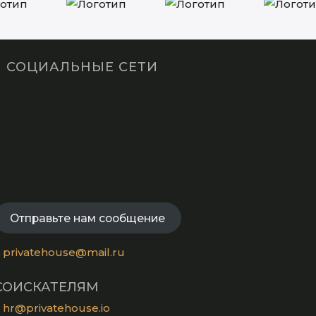
СОЦИАЛЬНЫЕ СЕТИ
Opens
in
Opens
a
in
new
Opens
a
tab
in
new
Opens
a
tab
in
new
a
Отправьте нам сообщение
tab
new
tab
privatehouse@mail.ru
СОИСКАТЕЛЯМ
hr@privatehouse.io