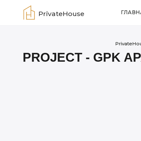
Skip
to
ГЛАВН
PrivateHouse
content
PrivateHo
PROJECT - GPK A