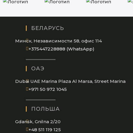
БЕЛАРУСЬ
Минск, Независимости 58, офис 114
Opens
+375447228888 (WhatsApp)
in
your
ОАЭ
application
Dubai UAE Marina Plaza Al Marsa, Street Marina
Opens
+971 50 972 1045
in
your
ПОЛЬША
application
Gdansk, Gnilna 2/20
Opens
+48 511 119 125