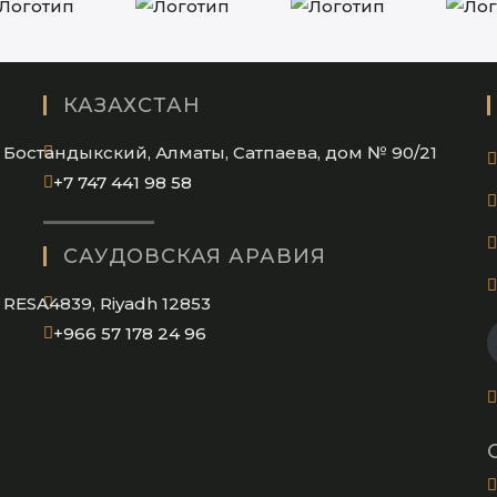
КАЗАХСТАН
Бостандыкский, Алматы, Сатпаева, дом № 90/21
Opens
+7 747 441 98 58
in
your
САУДОВСКАЯ АРАВИЯ
application
RESA4839, Riyadh 12853
Opens
+966 57 178 24 96
in
your
application