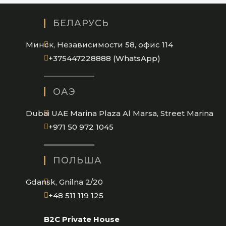
БЕЛАРУСЬ
Минск, Независимости 58, офис 114
Opens
+375447228888 (WhatsApp)
in
your
ОАЭ
application
Dubai UAE Marina Plaza Al Marsa, Street Marina
Opens
+971 50 972 1045
in
your
ПОЛЬША
application
Gdansk, Gnilna 2/20
Opens
+48 511 119 125
in
B2C Private House
your