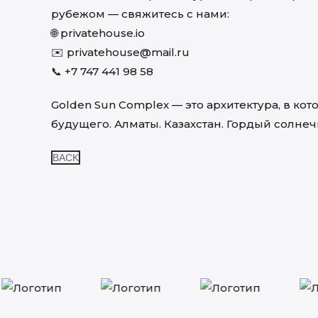
рубежом — свяжитесь с нами:
🌐
privatehouse.io
✉️
privatehouse@mail.ru
📞
+7 747 441 98 58
Golden Sun Complex — это архитектура, в ко
будущего. Алматы. Казахстан. Гордый солне
BACK