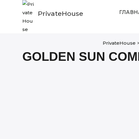
Skip
to
ГЛАВН
PrivateHouse
content
PrivateHouse
GOLDEN SUN COM