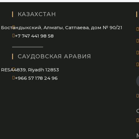
КАЗАХСТАН
Бостандыкский, Алматы, Сатпаева, дом № 90/21
Opens
+7 747 441 98 58
in
your
САУДОВСКАЯ АРАВИЯ
application
RESA4839, Riyadh 12853
Opens
+966 57 178 24 96
in
your
application