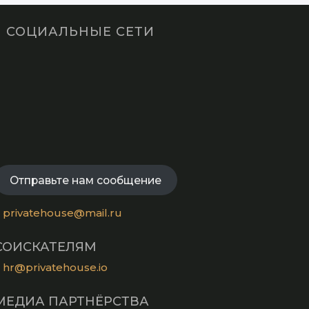
СОЦИАЛЬНЫЕ СЕТИ
Opens
in
Opens
a
in
new
Opens
a
tab
in
new
Opens
a
tab
in
new
a
Отправьте нам сообщение
tab
new
tab
privatehouse@mail.ru
СОИСКАТЕЛЯМ
hr@privatehouse.io
МЕДИА ПАРТНЁРСТВА