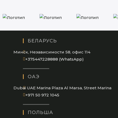
БЕЛАРУСЬ
Минск, Независимости 58, офис 114
Opens
+375447228888 (WhatsApp)
in
your
ОАЭ
application
Dubai UAE Marina Plaza Al Marsa, Street Marina
Opens
+971 50 972 1045
in
your
ПОЛЬША
application