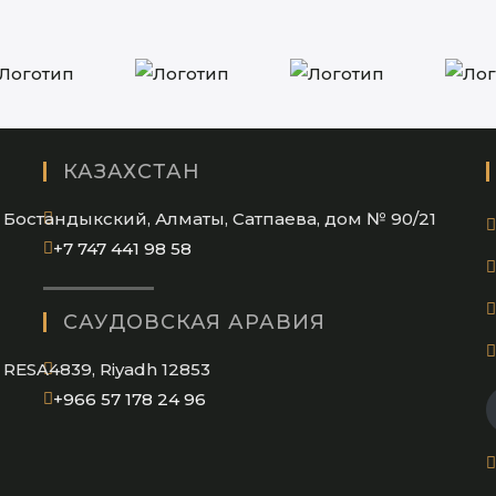
КАЗАХСТАН
Бостандыкский, Алматы, Сатпаева, дом № 90/21
Opens
+7 747 441 98 58
in
your
САУДОВСКАЯ АРАВИЯ
application
RESA4839, Riyadh 12853
Opens
+966 57 178 24 96
in
your
application