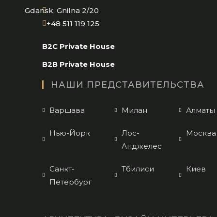
Gdansk, Gnilna 2/20
Opens
+48 511 119 125
in
B2C Private House
your
application
B2B Private House
НАШИ ПРЕДСТАВИТЕЛЬСТВА
Варшава
Милан
Алматы
Нью-Йорк
Лос-
Москва
Анджелес
Санкт-
Тбилиси
Киев
Петербург