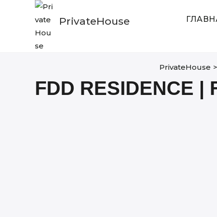
Skip
to
ГЛАВН
PrivateHouse
content
PrivateHouse
FDD RESIDENCE | 