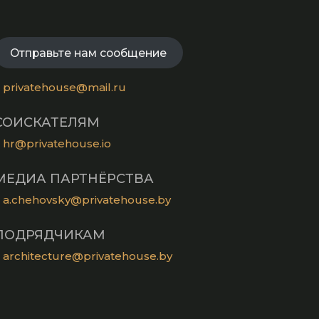
in
new
Opens
a
tab
in
new
a
Отправьте нам сообщение
tab
new
tab
privatehouse@mail.ru
СОИСКАТЕЛЯМ
hr@privatehouse.io
МЕДИА ПАРТНЁРСТВА
a.chehovsky@privatehouse.by
ПОДРЯДЧИКАМ
architecture@privatehouse.by