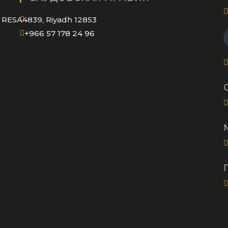
application
RESA4839, Riyadh 12853
Opens
+966 57 178 24 96
in
your
application