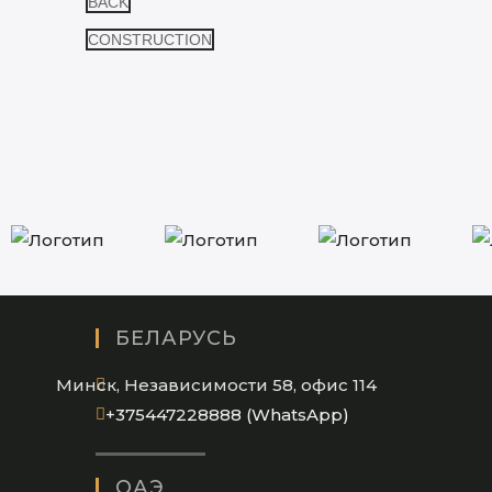
BACK
CONSTRUCTION
БЕЛАРУСЬ
Минск, Независимости 58, офис 114
Opens
+375447228888 (WhatsApp)
in
your
ОАЭ