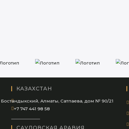
КАЗАХСТАН
Бостандыкский, Алматы, Сатпаева, дом № 90/21
Opens
+7 747 441 98 58
in
your
САУДОВСКАЯ АРАВИЯ