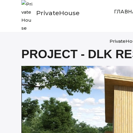
Skip
to
ГЛАВН
PrivateHouse
content
PrivateHo
PROJECT - DLK R