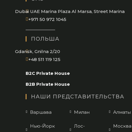
application
Dubai UAE Marina Plaza Al Marsa, Street Marina
Opens
+971 50 972 1045
in
your
ПОЛЬША
application
Gdansk, Gnilna 2/20
Opens
+48 511 119 125
in
B2C Private House
your
application
B2B Private House
НАШИ ПРЕДСТАВИТЕЛЬСТВА
Варшава
Милан
Алматы
Нью-Йорк
Лос-
Москва