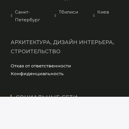
Санкт-
Тбилиси
Киев
Петербург
АРХИТЕКТУРА, ДИЗАЙН ИНТЕРЬЕРА,
СТРОИТЕЛЬСТВО
Opens
Отказ от ответственности
in
Opens
Конфиденциальность
a
in
new
a
tab
new
СОЦИАЛЬНЫЕ СЕТИ
tab
Opens
in
Opens
a
in