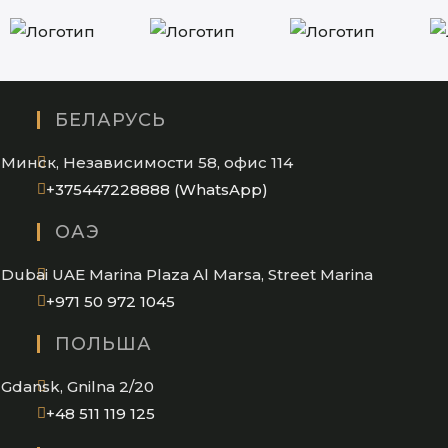
БЕЛАРУСЬ
Минск, Независимости 58, офис 114
Opens
+375447228888 (WhatsApp)
in
ОАЭ
your
application
Dubai UAE Marina Plaza Al Marsa, Street Marina
Opens
+971 50 972 1045
in
ПОЛЬША
your
application
Gdansk, Gnilna 2/20
Opens
+48 511 119 125
in