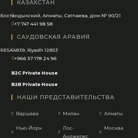
КАЗАХСТАН
your
application
Бостандыкский, Алматы, Сатпаева, дом № 90/21
Opens
+7 747 441 98 58
in
САУДОВСКАЯ АРАВИЯ
your
application
RESA4839, Riyadh 12853
Opens
+966 57 178 24 96
in
B2C Private House
your
application
B2B Private House
НАШИ ПРЕДСТАВИТЕЛЬСТВА
Варшава
Милан
Алматы
Нью-Йорк
Лос-
Москва
Анджелес