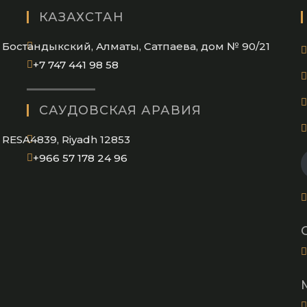
КАЗАХСТАН
Бостандыкский, Алматы, Сатпаева, дом № 90/21
Opens
+7 747 441 98 58
in
your
САУДОВСКАЯ АРАВИЯ
application
RESA4839, Riyadh 12853
Opens
+966 57 178 24 96
in
your
application