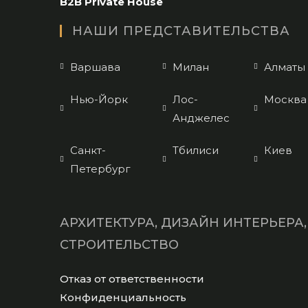
B2B Private House
НАШИ ПРЕДСТАВИТЕЛЬСТВА
Варшава
Милан
Алматы
Нью-Йорк
Лос-
Москва
Анджелес
Санкт-
Тбилиси
Киев
Петербург
АРХИТЕКТУРА, ДИЗАЙН ИНТЕРЬЕРА,
СТРОИТЕЛЬСТВО
Opens
Отказ от ответственности
in
Opens
Конфиденциальность