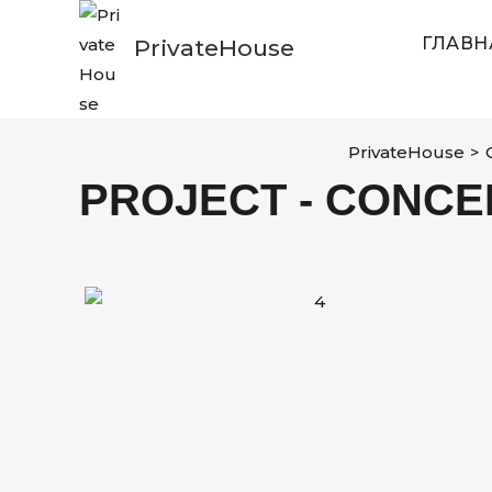
Skip
to
ГЛАВН
PrivateHouse
content
PrivateHouse
>
PROJECT - CONCE