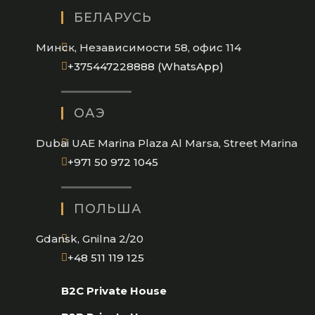
БЕЛАРУСЬ
Минск, Независимости 58, офис 114
Opens
+375447228888 (WhatsApp)
in
your
ОАЭ
application
Dubai UAE Marina Plaza Al Marsa, Street Marina
Opens
+971 50 972 1045
in
your
ПОЛЬША
application
Gdansk, Gnilna 2/20
Opens
+48 511 119 125
in
B2C Private House
your
application