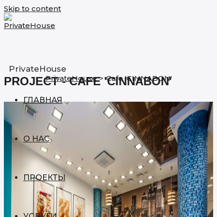
Skip to content
PrivateHouse
PrivateHouse
>
Cafe 'CINNABON'
PROJECT - CAFE 'CINNABON'
ГЛАВНАЯ
О НАС
ПРОЕКТЫ
УСЛУГИ