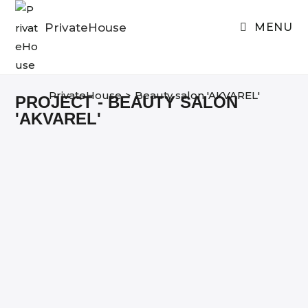
Skip
to
PrivateHouse
MENU
content
PrivateHouse
>
Beauty salon 'AKVAREL'
PROJECT - BEAUTY SALON
'AKVAREL'