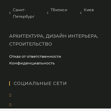
Санкт-
Тбилиси
Киев
Петербург
АРХИТЕКТУРА, ДИЗАЙН ИНТЕРЬЕРА,
СТРОИТЕЛЬСТВО
Opens
Отказ от ответственности
in
Opens
Конфиденциальность
a
in
new
a
tab
new
СОЦИАЛЬНЫЕ СЕТИ
tab
Opens
in
Opens
a
in