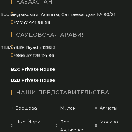
КАЗАХСТАН
your
application
Бостандыкский, Алматы, Сатпаева, дом № 90/21
Opens
+7 747 441 98 58
in
САУДОВСКАЯ АРАВИЯ
your
application
RESA4839, Riyadh 12853
Opens
+966 57 178 24 96
in
B2C Private House
your
application
B2B Private House
НАШИ ПРЕДСТАВИТЕЛЬСТВА
Варшава
Милан
Алматы
Нью-Йорк
Лос-
Москва
Анджелес