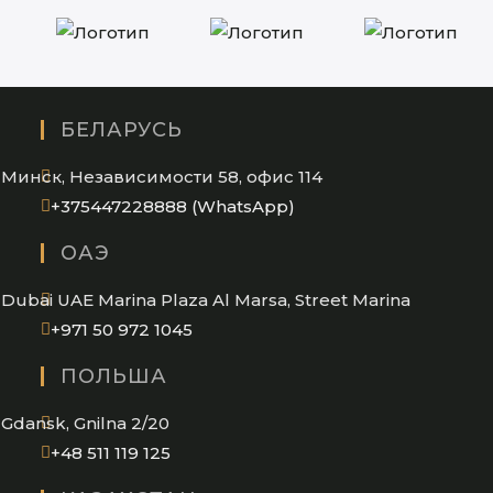
БЕЛАРУСЬ
Минск, Независимости 58, офис 114
Opens
+375447228888 (WhatsApp)
in
ОАЭ
your
application
Dubai UAE Marina Plaza Al Marsa, Street Marina
Opens
+971 50 972 1045
in
ПОЛЬША
your
application
Gdansk, Gnilna 2/20
Opens
+48 511 119 125
in