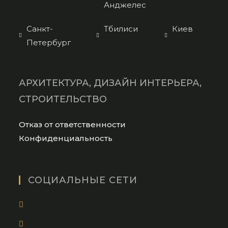
Анджелес
Санкт-
Тбилиси
Киев
Петербург
АРХИТЕКТУРА, ДИЗАЙН ИНТЕРЬЕРА,
СТРОИТЕЛЬСТВО
Opens
Отказ от ответственности
in
Opens
Конфиденциальность
a
in
new
a
tab
new
СОЦИАЛЬНЫЕ СЕТИ
tab
Opens
in
Opens
a