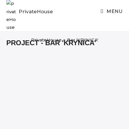
Skip
to
PrivateHouse
MENU
content
PrivateHouse
>
Bar 'KRYNICA'
PROJECT - BAR 'KRYNICA'