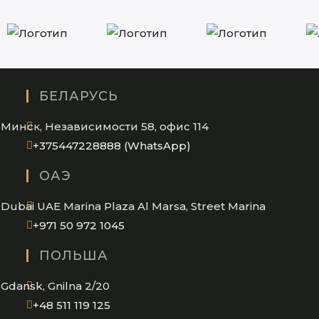
БЕЛАРУСЬ
Минск, Независимости 58, офис 114
Opens
+375447228888 (WhatsApp)
in
ОАЭ
your
application
Dubai UAE Marina Plaza Al Marsa, Street Marina
Opens
+971 50 972 1045
in
ПОЛЬША
your
application
Gdansk, Gnilna 2/20
Opens
+48 511 119 125