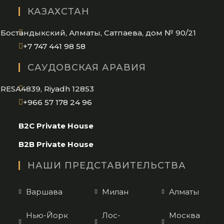
in
КАЗАХСТАН
your
application
Бостандыкский, Алматы, Сатпаева, дом № 90/21
Opens
+7 747 441 98 58
in
САУДОВСКАЯ АРАВИЯ
your
application
RESA4839, Riyadh 12853
Opens
+966 57 178 24 96
in
B2C Private House
your
application
B2B Private House
НАШИ ПРЕДСТАВИТЕЛЬСТВА
Варшава
Милан
Алматы
Нью-Йорк
Лос-
Москва