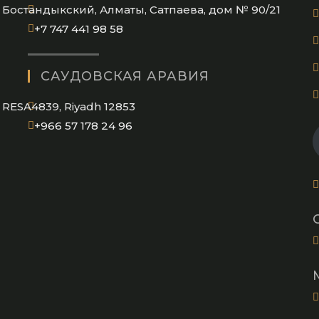
Бостандыкский, Алматы, Сатпаева, дом № 90/21
Opens
+7 747 441 98 58
in
your
САУДОВСКАЯ АРАВИЯ
application
RESA4839, Riyadh 12853
Opens
+966 57 178 24 96
in
your
application