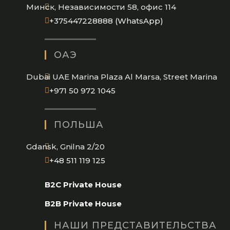
Минск, Независимости 58, офис 114
Opens
+375447228888 (WhatsApp)
in
your
ОАЭ
application
Dubai UAE Marina Plaza Al Marsa, Street Marina
Opens
+971 50 972 1045
in
your
ПОЛЬША
application
Gdansk, Gnilna 2/20
Opens
+48 511 119 125
in
B2C Private House
your
application
B2B Private House
НАШИ ПРЕДСТАВИТЕЛЬСТВА