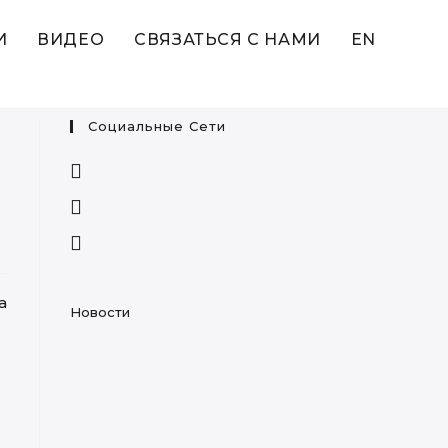
И
ВИДЕО
СВЯЗАТЬСЯ С НАМИ
EN
Социальные Сети
Opens
in
Opens
a
in
Opens
new
a
in
tab
new
a
tab
а
new
Новости
tab