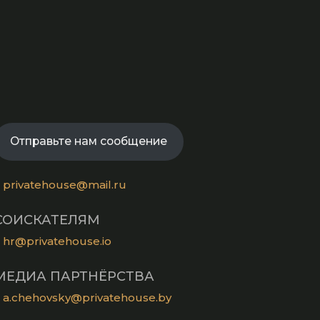
Opens
in
Opens
a
in
new
Opens
a
tab
in
new
Opens
a
tab
in
new
a
tab
Отправьте нам сообщение
new
tab
privatehouse@mail.ru
СОИСКАТЕЛЯМ
hr@privatehouse.io
МЕДИА ПАРТНЁРСТВА
a.chehovsky@privatehouse.by