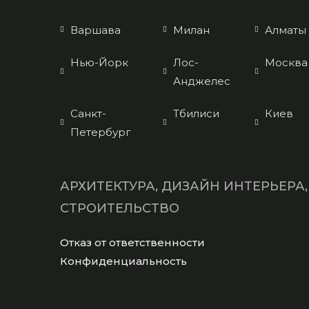
Варшава
Милан
Алматы
Нью-Йорк
Лос-
Москва
Анджелес
Санкт-
Тбилиси
Киев
Петербург
АРХИТЕКТУРА, ДИЗАЙН ИНТЕРЬЕРА,
СТРОИТЕЛЬСТВО
Opens
Отказ от ответственности
in
Opens
Конфиденциальность
a
in
new
a