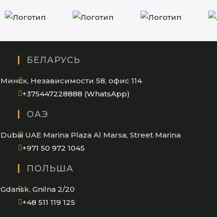
БЕЛАРУСЬ
Минск, Независимости 58, офис 114
Opens
+375447228888 (WhatsApp)
in
ОАЭ
your
application
Dubai UAE Marina Plaza Al Marsa, Street Marina
Opens
+971 50 972 1045
in
ПОЛЬША
your
application
Gdansk, Gnilna 2/20
Opens
+48 511 119 125
in