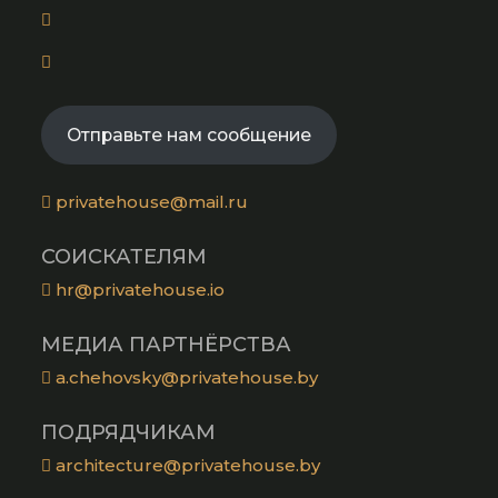
new
Opens
a
tab
in
new
Opens
a
tab
in
new
a
tab
Отправьте нам сообщение
new
tab
privatehouse@mail.ru
СОИСКАТЕЛЯМ
hr@privatehouse.io
МЕДИА ПАРТНЁРСТВА
a.chehovsky@privatehouse.by
ПОДРЯДЧИКАМ
architecture@privatehouse.by