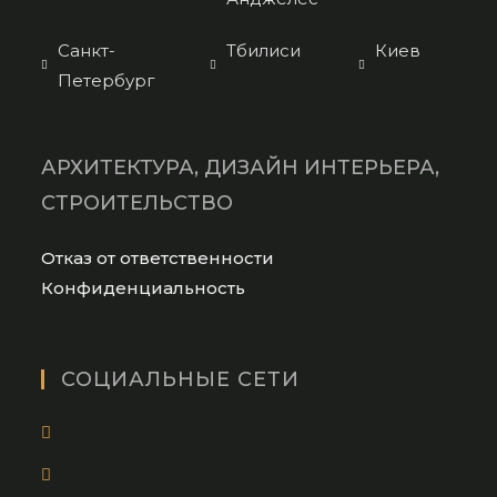
Санкт-
Тбилиси
Киев
Петербург
АРХИТЕКТУРА, ДИЗАЙН ИНТЕРЬЕРА,
СТРОИТЕЛЬСТВО
Opens
Отказ от ответственности
in
Opens
Конфиденциальность
a
in
new
a
tab
new
СОЦИАЛЬНЫЕ СЕТИ
tab
Opens
in
Opens
a
in