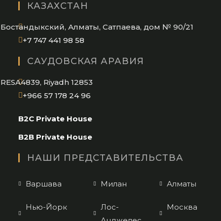
КАЗАХСТАН
your
application
Бостандыкский, Алматы, Сатпаева, дом № 90/21
Opens
+7 747 441 98 58
in
САУДОВСКАЯ АРАВИЯ
your
application
RESA4839, Riyadh 12853
Opens
+966 57 178 24 96
in
B2C Private House
your
application
B2B Private House
НАШИ ПРЕДСТАВИТЕЛЬСТВА
Варшава
Милан
Алматы
Нью-Йорк
Лос-
Москва
Анджелес