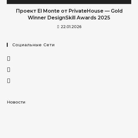
Проект El Monte от PrivateHouse — Gold
Winner DesignSkill Awards 2025
22.01.2026
Социальные Сети
Opens
in
Opens
a
in
Opens
new
a
in
tab
new
a
tab
new
Новости
tab