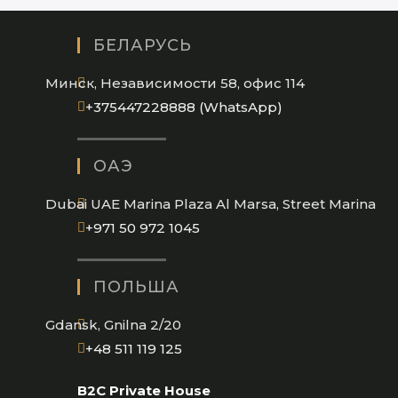
БЕЛАРУСЬ
Минск, Независимости 58, офис 114
Opens
+375447228888 (WhatsApp)
in
your
ОАЭ
application
Dubai UAE Marina Plaza Al Marsa, Street Marina
Opens
+971 50 972 1045
in
your
ПОЛЬША
application
Gdansk, Gnilna 2/20
Opens
+48 511 119 125
in
B2C Private House
your