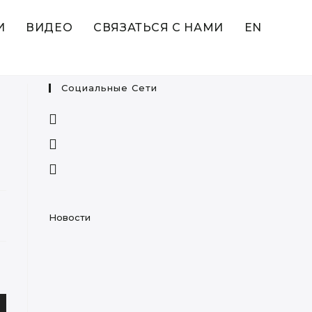
И
ВИДЕО
СВЯЗАТЬСЯ С НАМИ
EN
Социальные Сети
Opens
in
Opens
a
in
Opens
new
a
in
tab
new
a
tab
new
Новости
tab