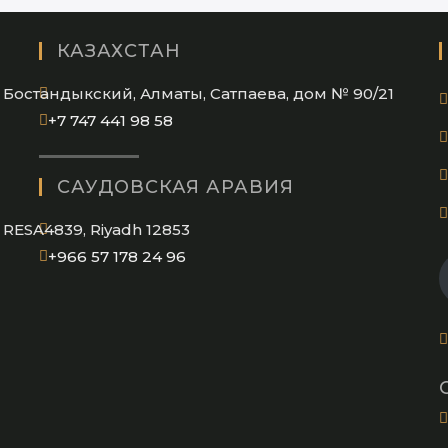
КАЗАХСТАН
Бостандыкский, Алматы, Сатпаева, дом № 90/21
Opens
+7 747 441 98 58
in
your
САУДОВСКАЯ АРАВИЯ
application
RESA4839, Riyadh 12853
Opens
+966 57 178 24 96
in
your
application