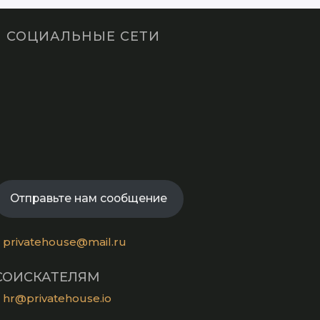
СОЦИАЛЬНЫЕ СЕТИ
Opens
in
Opens
a
in
new
Opens
a
tab
in
new
Opens
a
tab
in
new
a
tab
Отправьте нам сообщение
new
tab
privatehouse@mail.ru
СОИСКАТЕЛЯМ
hr@privatehouse.io